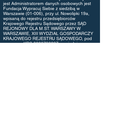
jest Administratorem danych osobowych jest
Fundacja Wypracuj Siebie z siedzibą w
Warszawie (01-006), przy ul. Nowolipki 19a,
wpisaną do rejestru przedsiębiorców
Krajowego Rejestru Sądowego przez SĄD
REJONOWY DLA M.ST. WARSZAWY W
WARSZAWIE, XIII WYDZIAŁ GOSPODARCZY
KRAJOWEGO REJESTRU SĄDOWEGO, pod
numerem KRS:
0000796097
, posiadająca
NIP:
5272899796
Przekazane nam dane
osobowe będą przetwarzane w szczególności
w celu umożliwienia nam kontaktu z tobą.
Przysługują Ci w związku z tym wszystkie
prawa wynikające z RODO, tj. prawo dostępu,
sprostowania oraz usunięcia Twoich danych,
ograniczenia lub sprzeciwu co do ich
przetwarzania, prawo do ich przenoszenia,
niepodlegania zautomatyzowanemu
podejmowaniu decyzji, a także prawo
wniesienia skargi do organu nadzorczego.
Szczegóły w polityce prywatności.
Siedziba Fundacji:
ul. Wczasowa 8/ 24
05-402 Otwock
biuro@wypracujsiebie.pl