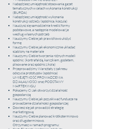
Nabędziesz umiejętność stosowania gazet
Nauczymy Ciebie dobierania kolorów nici do
tematycznych w celach wykonania konstrukcji
tkanin
(BURDA)
Nauczymy Ciebie dobierania igieł do
Nabędziesz umiejętność wykonania
poszczególnych tkanin
konstrukcji odzieży (spódnica, koszula)
Nauczymy Ciebie jak dobierać kolory –
Nauczysz się samodzielnie kreślić formy
pokażemy podstawy projektowania
podstawowe, a następnie modelować je
według własnych potrzeb
Zapewniamy :
Nauczymy Ciebie jak prawidłowo ułożyć
formę
Akcesoria niezbędne do wykonania programu
Nauczymy Ciebie jak ekonomicznie układać
Miłą atmosferę
szablony na materiale
Wykwalifikowaną kadrę posiadającą wielką
Nauczymy Ciebie tworzenia różnych modeli
cierpliwość
spódnic (kontrafałdą, karczkiem, godetem,
Wszelkie akcesoria i materiały do nauki
plisowane oraz spódnic z koła)
Przeprowadzimy Warsztaty z zakresu
odszycia prototypów (spódnica)
UMIEJĘTNOŚĆ PROWADZENIA
KURS SZYCIA KOSZULI DAMSKIEJ LUB
DZIAŁAŁNOŚCI oraz PODSTAWY
MARTEKINGU
MĘSKIEJ
Pokazemy Ci Jak otworzyć działalność
Dla Kogo ?
gospodarczą
Kurs przeznaczony jest dla osób
Nauczymy Ciebie jak pozyskiwać fundusze na
prowadzenie działalności gospodarczej
zaawansowanych, posiadających umiejętność
Dowiesz się jak prowadzić strategię
obsługi maszyny oraz posiadających
marketingową
doświadczenie w szyciu.
Nauczymy Ciebie planować krótkoterminowo
Czas Trwania :
oraz długoterminowo.
14 h
Otrzymasz w ramach programu:
Cena :