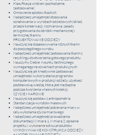
Klasyfikacja włókien (pochodzenie,
zastosowanie)
Omówienie splotów tkackich
Nabędziesz umiejętność stosowania
oznakowania w wyrobach odzieżowych (skład,
przepis konserwacji, rozmiarowa, zasady
przygotowania do obróbki mechanicznej i
KURS SZYCIA SPÓDNICY Z KOŁA
termicznej tkaniny.
Dla Kogo ?
PROJEKTOWANIE ODZIEŻY
Nauczysz się dopasowywania różnych tkanin
Średniozaawansowany, kurs przeznaczony jest
do poszczególnego wyrobu
dla osób będących po kursie Krawieckim I
Nabędziesz umiejętność zastosowania tkanin z
Czas Trwania :
recyklingu do stworzenia gotowego produktu
4 h
Nauczymy Ciebie rysunku technicznego
Cena :
wymaganego na szwalniach produkcyjnych
150zł /37,5 zł za godzinę
Nauczysz się jak kreatywnie zastosować
umiejętności wykorzystania programów
Program :
komputerowych w produkcji odzieży,
uzyskasz
Z nami nauczysz się pobierania miary i
podstawową wiedzę, która jest niezbędna
przygotowania szablonu
podczas tworzenia własnych kolekcji,
Nauczysz się krojenia
SZYCIE MIAROWE
Nauczysz się podstaw z antropometria
Nauczysz się rozmieszczenia szablonów na
Standaryzacja wyrobów masowych
tkaninie zużywając najmniejszą ilość tkaniny
Nabędziesz umiejętność pobierania miary w
Nauczymy Ciebie ściegu owerlokowego
celu wykonania szycia miarowego
Wszyjemy zamek błyskawiczny
Nabędziesz umiejętność prowadzenia
Nauczymy ściegów ozdobnych oraz sposobu
dokumentacji (I miara 1, II miara 2, opisanie
wykończenia spódnicy
projektu )
, wykonanie
szkicu produktów
Pokażemy jak wszyć koronkę do spódnicy z
WYKONYWANIE KONSTRUKCJI ODZIEŻY
koła
+ MODELOWANIE ODZIEŻY