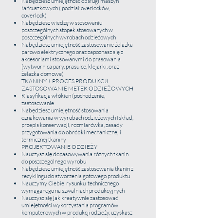
Nabędziesz umiejętność obsługi maszyn
łańcuszkowych.( podział overlocków,
coverlock)
Nabędziesz wiedzę w stosowaniu
poszczególnych stopek stosowanych w
poszczególnych wyrobach odzieżowych
Nabędziesz umiejętność zastosowanie żelazka
parowo elektrycznego oraz zapoznasz się z
akcesoriami stosowanymi do prasowania
(wytwornica pary, prasulce, klejarki, oraz
żelazka domowe)
TKANINY + PROCES PRODUKCJI
ZASTOSOWANIE METEK ODZIEŻOWYCH
Klasyfikacja włókien (pochodzenie,
zastosowanie
Nabędziesz umiejętność stosowania
oznakowania w wyrobach odzieżowych (skład,
przepis konserwacji, rozmiarówka, zasady
przygotowania do obróbki mechanicznej i
termicznej tkaniny
PROJEKTOWANIE ODZIEŻY
Nauczysz się dopasowywania różnych tkanin
do poszczególnego wyrobu
Nabędziesz umiejętność zastosowania tkanin z
recyklingu do stworzenia gotowego produktu
Nauczymy Ciebie rysunku technicznego
wymaganego na szwalniach produkcyjnych
Nauczysz się jak kreatywnie zastosować
umiejętności wykorzystania programów
komputerowych w produkcji odzieży,
uzyskasz