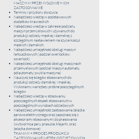
MASZYNY PRZEMYSŁOWE + ICH
Czas Trwania:
ZASTOSOWANIE
Terminy i przybory do szycia
Cena :
Nabędziesz wiedzę w podstawowych
dodatków krawieckich
Nabędziesz wiedzę w zakresie podziału
Kurs
maszyn przemysłowych i używanych do
produkcji odzieży męskiej i damskiej z
Program :
szczególnym nastawieniem na szycie koszul
męskich i damskich.
Nabędziesz umiejętność obsługi maszyn
Otrzymasz w ramach programu
łańcuszkowych ( podział overlocków,
coverlock)
Nabędziesz umiejętność obsługi maszynach
przemysłowych (podział maszyn automaty,
półautomaty, zwykła maszyna)
PROGRAM WKRÓTCE
Nauczysz się ściegów stosowanych do
produkcji odzieży damskiej i męskiej.
Dla kogo ?
Wykonamy warsztaty próbne poszczególnych
ściegów
Czas trwania:
Nabędziesz wiedzę w stosowaniu
poszczególnych stopek stosowanych w
Cena :
poszczególnych wyrobach odzieżowych
Nabędziesz umiejętność zastosowania żelazka
parowo elektrycznego oraz zapoznasz się z
Kurs
akcesoriami stosowanymi do prasowania
(wytwornica pary, prasulce, klejarki, oraz
Program:
żelazka domowe)
TKANINY + PROCES PRODUKCJI
ZASTOSOWANIE METEK ODZIEŻOWYCH
Otrzymasz w ramach programu: