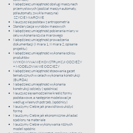
Miłą atmosferę
Nabędziesz umiejętność obsługi maszynach
Wykwalifikowaną kadrę posiadającą wielką
przemysłowych (podział maszyn automaty,
cierpliwość
półautomaty, zwykła maszyna)
Wszelkie akcesoria i materiały do nauki
SZYCIE MIAROWE
Prezent – listę firm oferujących tkaniny
Nauczysz się podstaw z antropometria
koszulowe
Standaryzacja wyrobów masowych
Nabędziesz umiejętność pobierania miary w
celu wykonania szycia miarowego
Nabędziesz umiejętność prowadzenia
KURS SZYCIA KOSZULKI T-SHIRT Z
dokumentacji (I miara 1, II miara 2, opisanie
projektu )
DZIANINY
Nabędziesz umiejętność wykonania szkicu
produktów
Dla Kogo ?
WYKONYWANIE KONSTRUKCJI ODZIEŻY
Kurs przeznaczony jest dla osób
+ MODELOWANIE ODZIEŻY
zaawansowanych, posiadających umiejętność
Nabędziesz umiejętność stosowania gazet
obsługi maszyny oraz posiadających
tematycznych w celach wykonania konstrukcji
doświadczenie w szyciu.
(BURDA)
Czas Trwania
Nabędziesz umiejętność wykonania
8 h
konstrukcji odzieży ( spódnica)
Cena
Nauczysz się samodzielnie kreślić formy
podstawowe, a następnie modelować je
199 zł
+ doliczamy koszty zużycia materiałów
według własnych potrzeb, (spódnicy)
10zł za 1mb /24,87
Nauczymy Ciebie jak prawidłowo ułożyć
formę
Nauczymy Ciebie jak ekonomicznie układać
Nauczymy Ciebie:
szablony na materiale
Ułożenia szablonów na tkaninie, tak aby
Nauczymy Ciebie wykonywania różnych
maksymalnie obniżyć zużycie tkaniny
modeli spódnic
Umiejętności krojenia dzianiny oraz ściągacza