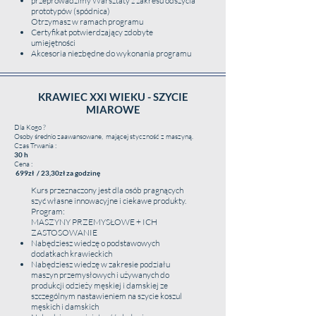
przeprowadzimy Warsztaty z zakresu odszycia
Umiejętności krojenia na dzianinie w rękawie
prototypów (spódnica)
Umiejętności szycia na maszynie renderce
Otrzymasz w ramach programu
Umiejętności szycia na maszynie – overlock
Certyfikat potwierdzający zdobyte
umiejętności
Umiejętności zastosowania wykończeń(potnik,
Akcesoria niezbędne do wykonania programu
lizak )
Zapewniamy :
Akcesoria niezbędne do wykonania programu
KRAWIEC XXI WIEKU - SZYCIE
Przemyła atmosferę
MIAROWE
Wykwalifikowaną kadrę posiadającą wielką
cierpliwość
Dla Kogo ?
Osoby średnio zaawansowane, mającej styczność z maszyną.
Wszelkie akcesoria i materiały do nauki
Czas Trwania :
30 h
Cena :
699zł / 23,30zł za godzinę
Kurs przeznaczony jest dla osób pragnących
szyć własne innowacyjne i ciekawe produkty.
Program:
MASZYNY PRZEMYSŁOWE + ICH
ZASTOSOWANIE
Nabędziesz wiedzę o podstawowych
dodatkach krawieckich
Nabędziesz wiedzę w zakresie podziału
maszyn przemysłowych i używanych do
produkcji odzieży męskiej i damskiej ze
szczególnym nastawieniem na szycie koszul
męskich i damskich