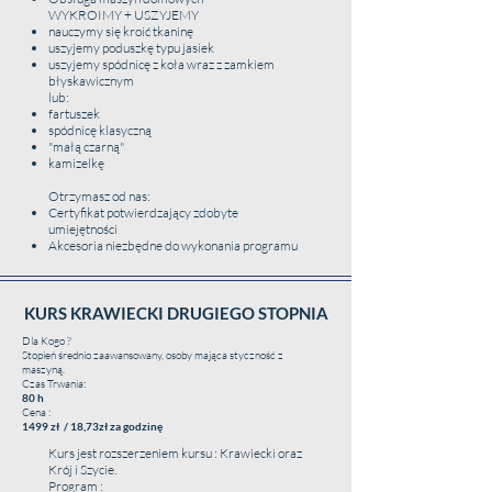
WYKROIMY + USZYJEMY
nauczymy się kroić tkaninę
uszyjemy poduszkę typu jasiek
uszyjemy spódnicę z koła wraz z zamkiem
błyskawicznym
lub:
PROGRAM WKRÓTCE
fartuszek
spódnicę klasyczną
Dla Kogo ?
"małą czarną"
kamizelkę
Czas Trwania :
Otrzymasz od nas:
Certyfikat potwierdzający zdobyte
Cena :
umiejętności
Akcesoria niezbędne do wykonania programu
KURS
Program :
KURS KRAWIECKI DRUGIEGO STOPNIA
Dla Kogo ?
Otrzymasz od nas:
Stopień średnio zaawansowany, osoby mająca styczność z
maszyną.
Czas Trwania:
80 h
Cena :
1499 zł / 18,73zł za godzinę
PROGRAM WKRÓTCE
Kurs jest rozszerzeniem kursu : Krawiecki oraz
Krój i Szycie.
Dla Kogo ?
Program :