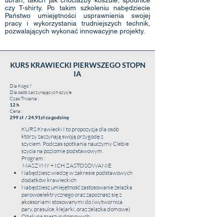
ubrań, takich jak chociażby koszule, spódnice
czy T-shirty. Po takim szkoleniu nabędziecie
Państwo umiejętności usprawnienia swojej
pracy i wykorzystania trudniejszych technik,
pozwalających wykonać innowacyjne projekty.
KURS KRAWIECKI PIERWSZEGO STOPN
IA
Dla Kogo ?
Dla osób zaczynających szycie
Czas Trwania :
12 h
Cena :
299 zł / 24,91zł za godzinę
KURS Krawiecki I to propozycja dla osób
którzy zaczynają swoją przygodę z
szyciem. Podczas spotkania nauczymy Ciebie
szycia na poziomie podstawowym.
Program :
MASZYNY + ICH ZASTOSOWANIE
Nabędziesz wiedzę w zakresie podstawowych
dodatków krawieckich
Nabędziesz umiejętność zastosowanie żelazka
parowoelektrycznego oraz zapoznasz się z
akcesoriami stosowanymi do (wytwornica
pary, prasulce, klejarki, oraz żelazka domowe)
Obsługa maszyn domowych