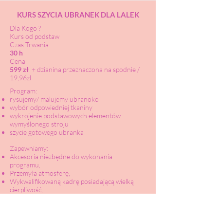
KURS SZYCIA UBRANEK DLA LALEK
Dla Kogo ?
Kurs od podstaw
Czas Trwania
30 h
Cena
599 zł
+ dzianina przeznaczona na spodnie /
19,96zl
Program:
rysujemy/ malujemy ubranoko
wybór odpowiedniej tkaniny
wykrojenie podstawowych elementów
wymyślonego stroju
szycie gotowego ubranka
Zapewniamy:
Akcesoria niezbędne do wykonania
programu,
Przemyła atmosferę,
Wykwalifikowaną kadrę posiadającą wielką
cierpliwość,
Wszelkie akcesoria i materiały do nauki ,