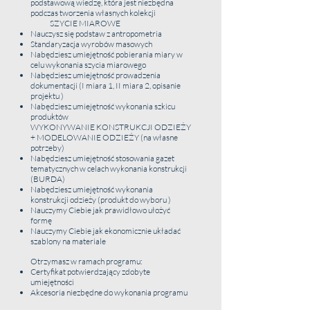
podstawową wiedzę, która jest niezbędna
podczas tworzenia własnych kolekcji
SZYCIE MIAROWE
Nauczysz się podstaw z antropometria
Standaryzacja wyrobów masowych
Nabędziesz umiejętność pobierania miary w
celu wykonania szycia miarowego
Nabędziesz umiejętność prowadzenia
dokumentacji (I miara 1, II miara 2, opisanie
projektu )
Nabędziesz umiejętność wykonania szkicu
produktów
WYKONYWANIE KONSTRUKCJI ODZIEŻY
+ MODELOWANIE ODZIEŻY (na własne
potrzeby)
Nabędziesz umiejętność stosowania gazet
tematycznych w celach wykonania konstrukcji
(BURDA)
Nabędziesz umiejętność wykonania
konstrukcji odzieży (produkt do wyboru )
Nauczymy Ciebie jak prawidłowo ułożyć
formę
Nauczymy Ciebie jak ekonomicznie układać
szablony na materiale
Otrzymasz w ramach programu:
Certyfikat potwierdzający zdobyte
umiejętności
Akcesoria niezbędne do wykonania programu